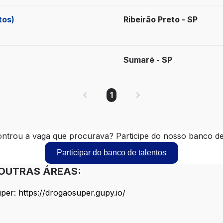
tos)
Ribeirão Preto - SP
Sumaré - SP
1
ntrou a vaga que procurava? Participe do nosso banco de 
Participar do banco de talentos
 OUTRAS ÁREAS:
er: https://drogaosuper.gupy.io/